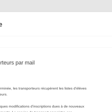
e
UTÉ
rteurs par mail
ES
rminée, les transporteurs récupèrent les listes d'élèves
teurs.
elques modifications d'inscriptions dues à de nouveaux