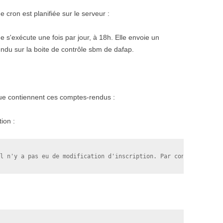
 cron est planifiée sur le serveur :
e s'exécute une fois par jour, à 18h. Elle envoie un
ndu sur la boite de contrôle sbm de dafap.
que contiennent ces comptes-rendus :
tion :
l n'y a pas eu de modification d'inscription. Par conséquent, au