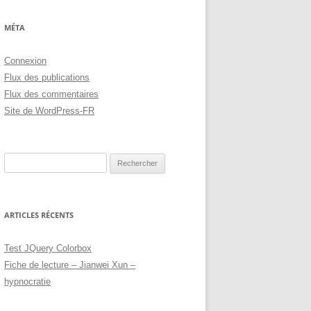
teurs suivants ont reçu un email d'information.

MÉTA
Connexion
Flux des publications
Flux des commentaires
Site de WordPress-FR
Rechercher :
ARTICLES RÉCENTS
Test JQuery Colorbox
Fiche de lecture – Jianwei Xun –
hypnocratie