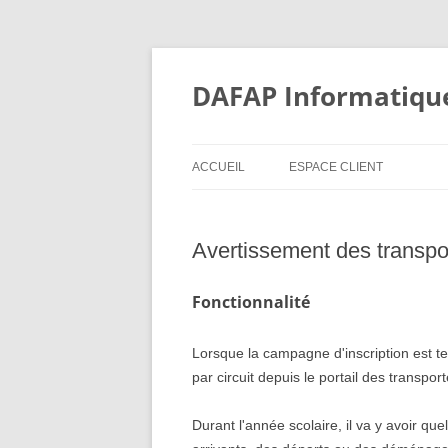
Aller
au
contenu
DAFAP Informatiqu
ACCUEIL
ESPACE CLIENT
DECAZEVILLE – COMMUNA
Avertissement des transpo
CC MILLAU GRANDS CAUSS
TRANSDEV ALBERTVILLE
Fonctionnalité
SISS LANGON
Lorsque la campagne d'inscription est te
SIVOS BAZAS
par circuit depuis le portail des transpor
SYNDICAT DU PAYS DE
Durant l'année scolaire, il va y avoir qu
MAURIENNE