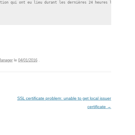
tion qui ont eu lieu durant les dernières 24 heures les transpor
anager
le
04/01/2016
.
SSL certificate problem: unable to get local issuer
certificate
→