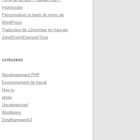
hypnocratie
Personnaliser la barre de menu de
WordPress
Traduction de s2member en français
Zend\Form\Element\Time
CATÉGORIES
Developpement PHP
Environnement de travail
How to
photo
Uncategorized
Wordpress
Zendframework3