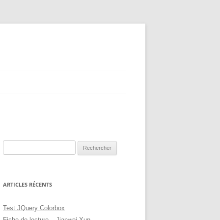
Rechercher :
ARTICLES RÉCENTS
Test JQuery Colorbox
Fiche de lecture – Jianwei Xun –