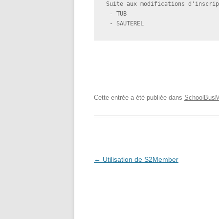
Suite aux modifications d'inscrip
 - TUB

 - SAUTEREL
Cette entrée a été publiée dans
SchoolBusM
Navigation
←
Utilisation de S2Member
des
articles