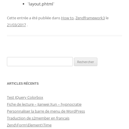
`layout.phtml`
Cette entrée a été publiée dans
How to
,
Zendframework3
le
21/03/2017
.
Rechercher :
ARTICLES RÉCENTS
Test JQuery Colorbox
Fiche de lecture – Jianwei Xun – hypnocratie
Personnaliser la barre de menu de WordPress
Traduction de s2member en français
Zend\Form\Element\Time