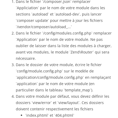
Dans le fichier `/composer.json` remplacer
`Appliciation` par le nom de votre module dans les
sections `autoload` et `autoload-dev`, puis lancer
`composer update` pour mettre à jour les fichiers
`/vendor/composer/autoload_...`
Dans le fichier `/config/modules.config.php` remplacer
`Application` par le nom de votre module. Ne pas
oublier de laisser dans la liste des modules à charger,
avant vos modules, le module `Zend\Router` qui sera
nécessaire.
Dans le dossier de votre module, écrire le fichier
`config/module.config.php` sur le modèle de
`application/config/module.config.php` en remplaçant
`application` par le nom de votre module (en
particulier dans le tableau `template_map`).
Dans votre module par défaut, vous devez définir les
dossiers `view/error` et `view/layout`. Ces dossiers
doivent contenir respectivement les fichiers
`index.phtml` et `404.phtml`