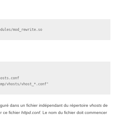
odules/mod_rewrite.so
osts.conf

amp/vhosts/vhost_*.conf"
guré dans un fichier indépendant du répertoire
vhosts
de
r ce fichier
httpd.conf
. Le nom du fichier doit commencer