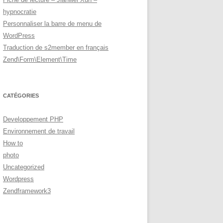
hypnocratie
Personnaliser la barre de menu de
WordPress
Traduction de s2member en français
Zend\Form\Element\Time
CATÉGORIES
Developpement PHP
Environnement de travail
How to
photo
Uncategorized
Wordpress
Zendframework3