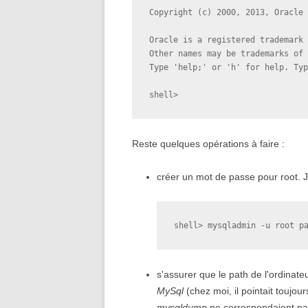
Copyright (c) 2000, 2013, Oracle 
Oracle is a registered trademark 
Other names may be trademarks of 
Type 'help;' or 'h' for help. Typ
shell>
Reste quelques opérations à faire :
créer un mot de passe pour root. J'u
shell> mysqladmin -u root p
s'assurer que le path de l'ordinate
MySql
(chez moi, il pointait toujou
mysqldump
ne correspondaient pas