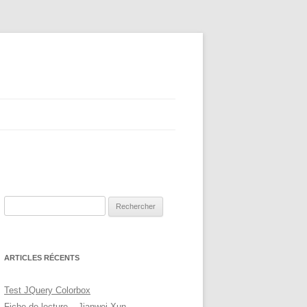
Rechercher :
ARTICLES RÉCENTS
Test JQuery Colorbox
Fiche de lecture – Jianwei Xun –