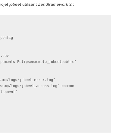
rojet
jobeet
utilisant
Zendframework
2 :
config

.dev

pements Eclipseexemple_jobeetpublic"

amp/logs/jobeet_error.log"

wamp/logs/jobeet_access.log" common
