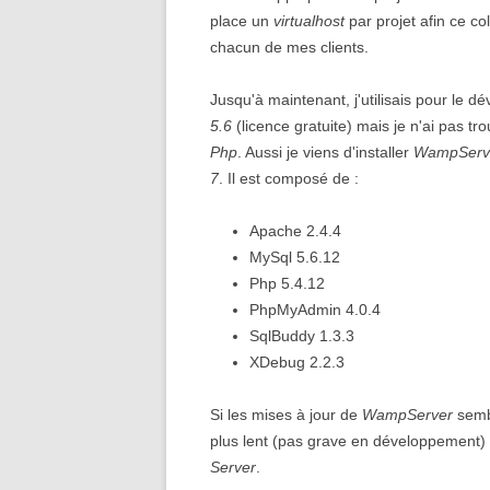
place un
virtualhost
par projet afin ce co
SIS BALSCHWILLER,
chacun de mes clients.
BUETHWILLER, EGLINGEN
Jusqu'à maintenant, j'utilisais pour le 
5.6
(licence gratuite) mais je n'ai pas t
Php
. Aussi je viens d'installer
WampServe
7
. Il est composé de :
Apache 2.4.4
MySql 5.6.12
Php 5.4.12
PhpMyAdmin 4.0.4
SqlBuddy 1.3.3
XDebug 2.2.3
Si les mises à jour de
WampServer
sembl
plus lent (pas grave en développement) e
Server
.