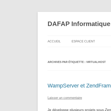
Aller
au
contenu
DAFAP Informatique
ACCUEIL
ESPACE CLIENT
DECAZEVILLE – COMMUNA
ARCHIVES PAR ÉTIQUETTE :
CC MILLAU GRANDS CAUSS
VIRTUALHOST
TRANSDEV ALBERTVILLE
SISS LANGON
WampServer et ZendFram
SIVOS BAZAS
Laisser un commentaire
SYNDICAT DU PAYS DE
MAURIENNE
Je développe plusieurs projets sous
Zen