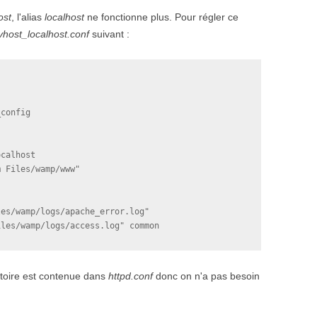
ost
, l'alias
localhost
ne fonctionne plus. Pour régler ce
vhost_localhost.conf
suivant :
config

calhost

 Files/wamp/www"

es/wamp/logs/apache_error.log"

ertoire est contenue dans
httpd.conf
donc on n'a pas besoin