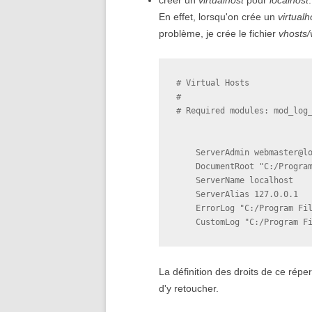
créer un
virtualhost
pour
localhost
.
En effet, lorsqu'on crée un
virtualh
problème, je crée le fichier
vhosts/
# Virtual Hosts

#

# Required modules: mod_log_
    ServerAdmin webmaster@lo
    DocumentRoot "C:/Program
    ServerName localhost

    ServerAlias 127.0.0.1

    ErrorLog "C:/Program Fil
La définition des droits de ce rép
d'y retoucher.