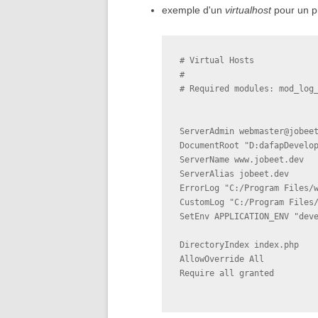
exemple d'un
virtualhost
pour un p
# Virtual Hosts

#

# Required modules: mod_log_
ServerAdmin webmaster@jobeet
DocumentRoot "D:dafapDevelop
ServerName www.jobeet.dev

ServerAlias jobeet.dev

ErrorLog "C:/Program Files/w
CustomLog "C:/Program Files/
DirectoryIndex index.php

AllowOverride All

Require all granted
