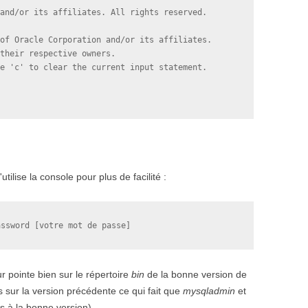
and/or its affiliates. All rights reserved.

of Oracle Corporation and/or its affiliates. 

their respective owners.

e 'c' to clear the current input statement.

tilise la console pour plus de facilité :
assword [votre mot de passe]
ur pointe bien sur le répertoire
bin
de la bonne version de
rs sur la version précédente ce qui fait que
mysqladmin
et
 à la bonne version).