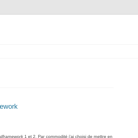
UTÉ
ES
ework
dframework
1 et 2. Par commodité j'ai choisi de mettre en