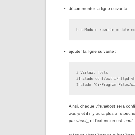
décommenter la ligne suivante :
LoadModule rewrite_module m
ajouter la ligne suivante :
# Virtual hosts

#Include conf/extra/httpd-vh
Include "C:/Program Files/w
Ainsi, chaque
virtualhost
sera confi
wamp
et il n'y aura plus à retouche
par
vhost_
et l'extension est
.conf
.