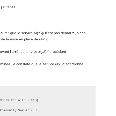
j'ai faites.
'assurer que le service
MySql
n'est pas démarré, sinon
t de la mise en place de
MySql
.
avant l'arrêt du service
MySql
précédent.
minée, je constate que le service
MySql
fonctionne :
mands end with ; or g.

Community Server (GPL)
