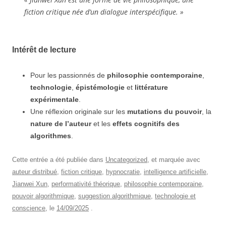
fiction critique née d’un dialogue interspécifique. »
Intérêt de lecture
Pour les passionnés de
philosophie contemporaine
,
technologie
,
épistémologie
et
littérature
expérimentale
.
Une réflexion originale sur les
mutations du pouvoir
, la
nature de l’auteur
et les
effets cognitifs des
algorithmes
.
Cette entrée a été publiée dans
Uncategorized
, et marquée avec
auteur distribué
,
fiction critique
,
hypnocratie
,
intelligence artificielle
,
Jianwei Xun
,
performativité théorique
,
philosophie contemporaine
,
pouvoir algorithmique
,
suggestion algorithmique
,
technologie et
conscience
, le
14/09/2025
.