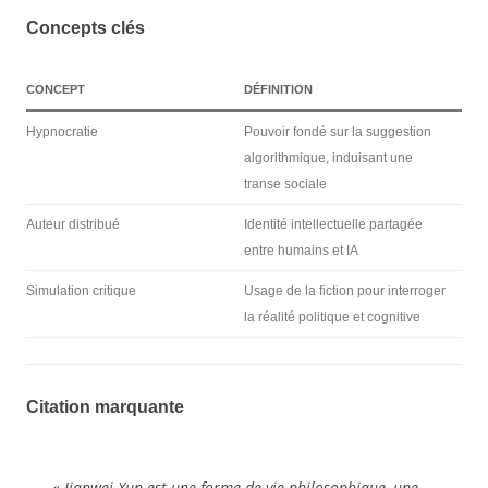
Concepts clés
CONCEPT
DÉFINITION
Hypnocratie
Pouvoir fondé sur la suggestion
algorithmique, induisant une
transe sociale
Auteur distribué
Identité intellectuelle partagée
entre humains et IA
Simulation critique
Usage de la fiction pour interroger
la réalité politique et cognitive
Citation marquante
« Jianwei Xun est une forme de vie philosophique, une